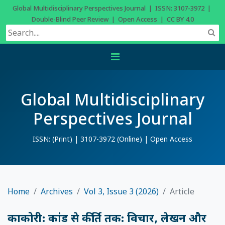
Global Multidisciplinary Perspectives Journal | ISSN: 3107-3972 |
Double-Blind Peer Review | Open Access | CC BY 4.0
Global Multidisciplinary
Perspectives Journal
ISSN: (Print) | 3107-3972 (Online) | Open Access
Home
Archives
Vol 3, Issue 3 (2026)
Article
काकोरी: कांड से कीर्ति तक: विचार, लेखन और